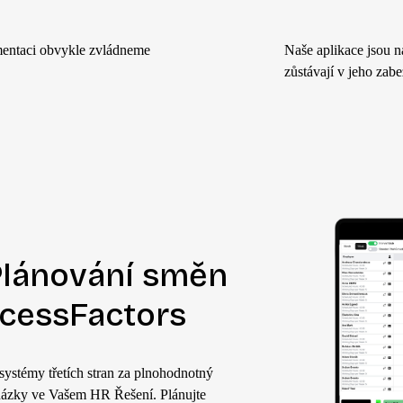
mentaci obvykle zvládneme
Naše aplikace jsou 
zůstávají v
jeho
zabe
 Plánování směn
cessFactors
ystémy třetích stran za plnohodnotný
házky v
e Vašem HR Řešení
. Plánujte