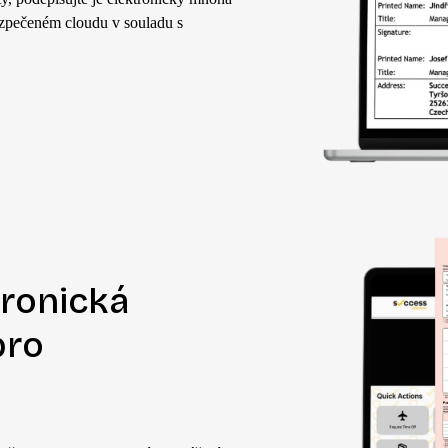
ezpečeném cloudu v souladu s
tronická
pro