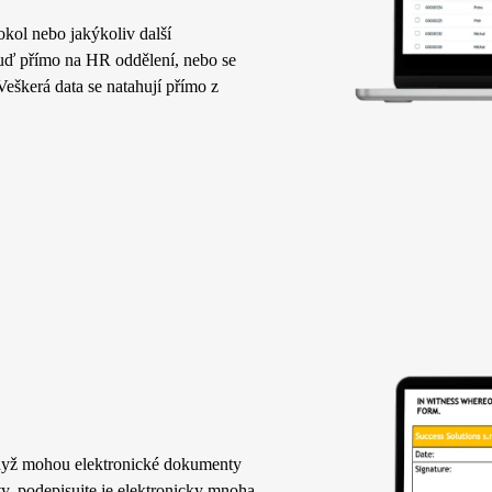
kol nebo jakýkoliv další
buď přímo na HR oddělení, nebo se
Veškerá data se natahují přímo z
 když mohou elektronické dokumenty
, podepisujte je elektronicky mnoha