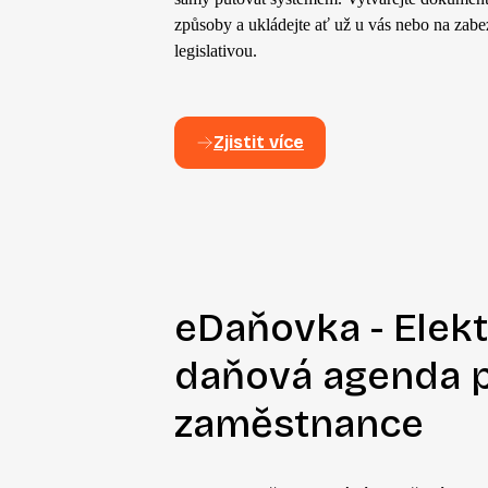
způsoby a ukládejte ať už u vás nebo na zab
legislativou.
Zjistit více
eDaňovka - Elek
daňová agenda 
zaměstnance