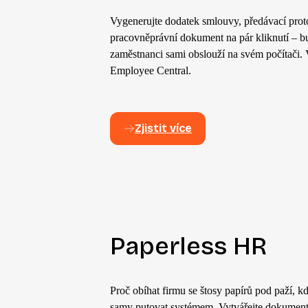
Vygenerujte dodatek smlouvy, předávací proto
pracovněprávní dokument na pár kliknutí – 
zaměstnanci sami obslouží na svém počítači. 
Employee Central.
Zjistit více
Paperless HR
Proč obíhat firmu se štosy papírů pod paží,
samy putovat systémem. Vytvářejte dokumenty