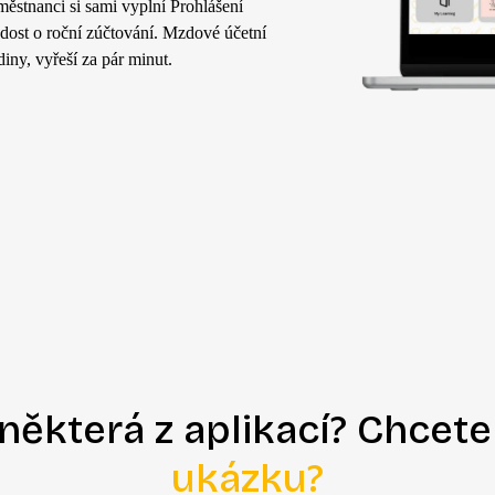
ěstnanci si sami vyplní Prohlášení
dost o roční zúčtování. Mzdové účetní
iny, vyřeší za pár minut.
 některá z aplikací? Chcete
ukázku?