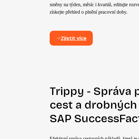
směny na týden, měsíc i kvartál, editujte ro
získejte přehled o plnění pracovní doby.
Zjistit více
Trippy - Správa 
cest a drobných
SAP SuccessFac
Efektivní správa cestovních nákladů, která je 