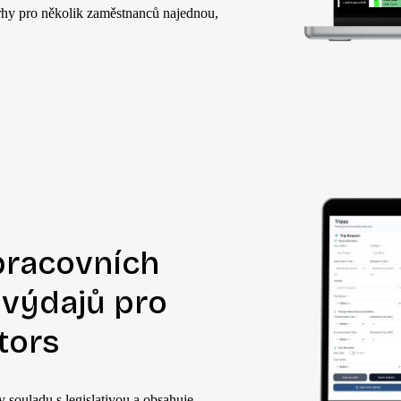
zvrhy pro několik zaměstnanců najednou,
pracovních
 výdajů pro
tors
v souladu s legislativou a obsahuje