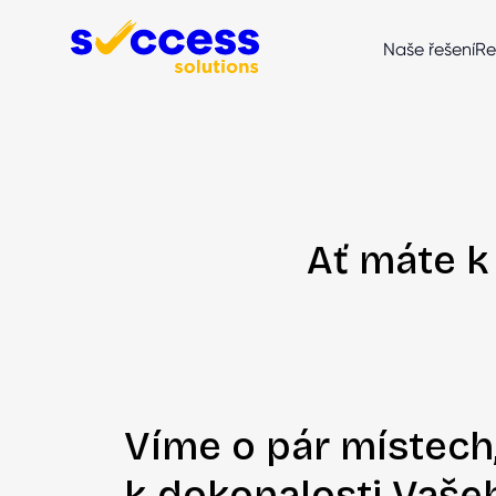
Přeskočit na obsah
Naše řešení
Re
Ať máte k
Víme o pár místech
k dokonalosti Vaše