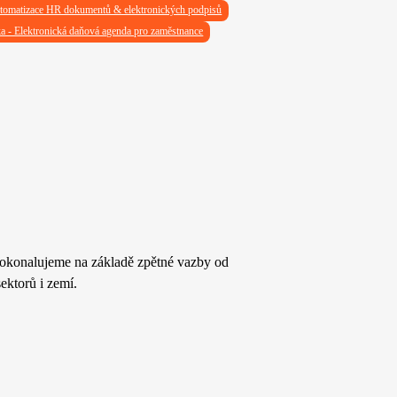
tomatizace HR dokumentů & elektronických podpisů
 - Elektronická daňová agenda pro zaměstnance
dokonalujeme na základě zpětné vazby od
ektorů i zemí.