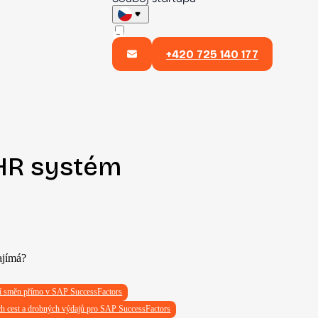
+420 725 140 177
R systém
ajímá?
ní směn přímo v SAP SuccessFactors
ch cest a drobných výdajů pro SAP SuccessFactors