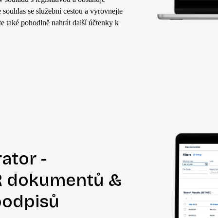
 souhlas se služební cestou a vyrovnejte
e také pohodlně nahrát další účtenky k
tor -
R dokumentů &
podpisů