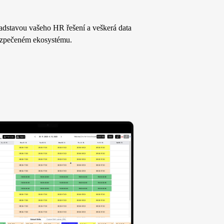
nadstavou vašeho HR řešení a v
eškerá data
zpečeném ekosystému
.