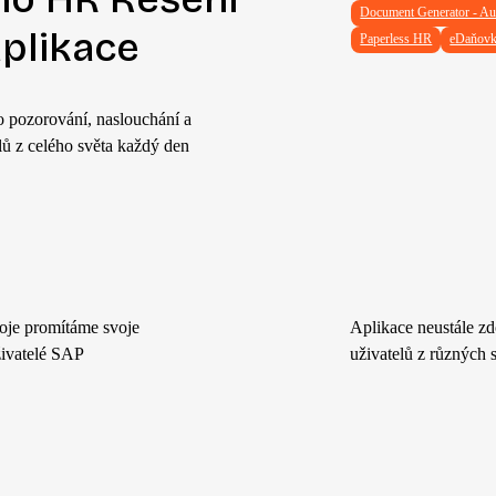
Document Generator - Au
aplikace
Paperless HR
eDaňovka
o pozorování, naslouchání a
lů z celého světa každý den
oje promítáme svoje
Aplikace neustále z
uživatelé SAP
uživatelů z různých s