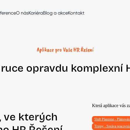
ference
O nás
Kariéra
Blog a akce
Kontakt
Aplikace pro Vaše HR Řešení
 ruce
opravdu komplexní
H
Která aplikace vás z
, ve kterých
Shift Planning - Plánová
ho HR Řešení
Trippy - Správa pracovní