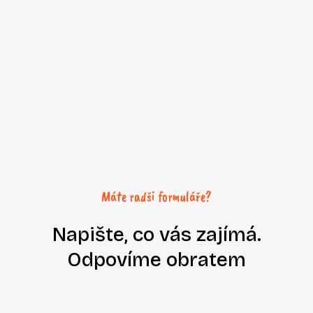
+420 725 140 177
sales@success-solutions.com
Máte radši formuláře?
Napište, co vás zajímá.
Odpovíme obratem