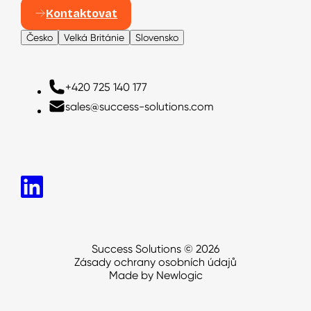
Kontaktovat
Česko
Velká Británie
Slovensko
Česko
+420 725 140 177
+420 725 140 177
+420 725 140 177
sales@success-solutions.com
sales@success-solutions.com
sales@success-solutions.com
Success Solutions © 2026
Zásady ochrany osobních údajů
Made by Newlogic