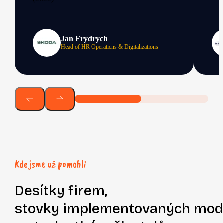
Jan Frydrych
Head of HR Operations & Digitalizations
Kde jsme už pomohli
Desítky firem,
stovky implementovaných mod