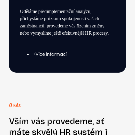
Uděláme předimplementační analýzu,
přichystáme průzkum spokojenosti vašich
zaměstnanců, provedeme
vás řízením změny
nebo vymyslíme ještě efektivnější HR procesy.
Více informací
O nás
Vším vás provedeme, ať
máte
skvělý HR systém
i