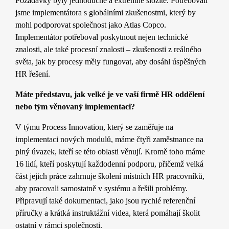
Požadavky byly jednoduché a extrémně složité. Potřebovali
jsme implementátora s globálními zkušenostmi, který by
mohl podporovat společnost jako Atlas Copco.
Implementátor potřeboval poskytnout nejen technické
znalosti, ale také procesní znalosti – zkušenosti z reálného
světa, jak by procesy měly fungovat, aby dosáhl úspěšných
HR řešení.
Máte představu, jak velké je ve vaší firmě HR oddělení
nebo tým věnovaný implementaci?
V týmu Process Innovation, který se zaměřuje na
implementaci nových modulů, máme čtyři zaměstnance na
plný úvazek, kteří se této oblasti věnují. Kromě toho máme
16 lidí, kteří poskytují každodenní podporu, přičemž velká
část jejich práce zahrnuje školení místních HR pracovníků,
aby pracovali samostatně v systému a řešili problémy.
Připravují také dokumentaci, jako jsou rychlé referenční
příručky a krátká instruktážní videa, která pomáhají školit
ostatní v rámci společnosti.