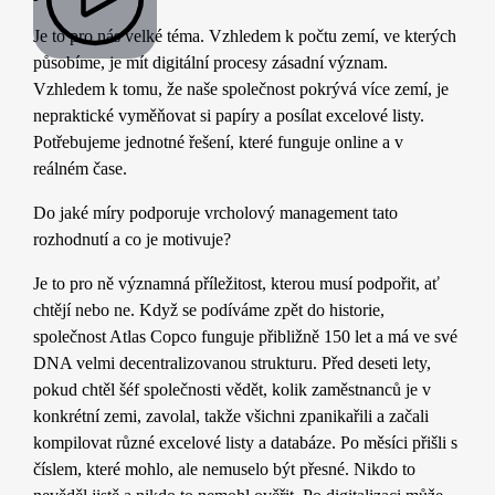
Je to pro nás velké téma. Vzhledem k počtu zemí, ve kterých
působíme, je mít digitální procesy zásadní význam.
Vzhledem k tomu, že naše společnost pokrývá více zemí, je
nepraktické vyměňovat si papíry a posílat excelové listy.
Potřebujeme jednotné řešení, které funguje online a v
reálném čase.
Do jaké míry podporuje vrcholový management tato
rozhodnutí a co je motivuje?
Je to pro ně významná příležitost, kterou musí podpořit, ať
chtějí nebo ne. Když se podíváme zpět do historie,
společnost Atlas Copco funguje přibližně 150 let a má ve své
DNA velmi decentralizovanou strukturu. Před deseti lety,
pokud chtěl šéf společnosti vědět, kolik zaměstnanců je v
konkrétní zemi, zavolal, takže všichni zpanikařili a začali
kompilovat různé excelové listy a databáze. Po měsíci přišli s
číslem, které mohlo, ale nemuselo být přesné. Nikdo to