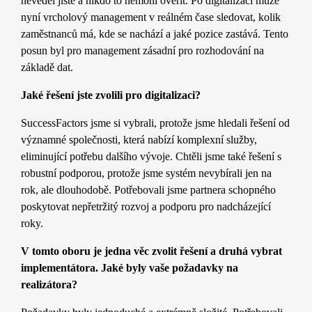
nevěděl jistě a nikdo to nemohl ověřit. Po digitalizaci může
nyní vrcholový management v reálném čase sledovat, kolik
zaměstnanců má, kde se nachází a jaké pozice zastává. Tento
posun byl pro management zásadní pro rozhodování na
základě dat.
Jaké řešení jste zvolili pro digitalizaci?
SuccessFactors jsme si vybrali, protože jsme hledali řešení od
významné společnosti, která nabízí komplexní služby,
eliminující potřebu dalšího vývoje. Chtěli jsme také řešení s
robustní podporou, protože jsme systém nevybírali jen na
rok, ale dlouhodobě. Potřebovali jsme partnera schopného
poskytovat nepřetržitý rozvoj a podporu pro nadcházející
roky.
V tomto oboru je jedna věc zvolit řešení a druhá vybrat
implementátora. Jaké byly vaše požadavky na
realizátora?