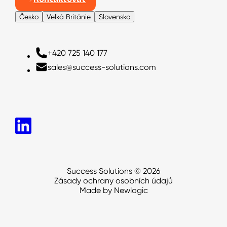
Česko
Velká Británie
Slovensko
Česko
+420 725 140 177
+420 725 140 177
+420 725 140 177
sales@success-solutions.com
sales@success-solutions.com
sales@success-solutions.com
Success Solutions © 2026
Zásady ochrany osobních údajů
Made by Newlogic