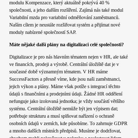
modulu Kompenzace, který aktuálně pokrývá 40 %
společnosti, a jeho dalším rozšíření. Zajímá nás také modul
Variabilní mzda pro variabilní odměňování zaměstnanců.
Naším cílem je neustále rozšiřovat systém a přijímat nové
moduly nabízené společností SAP.
Máte nějaké další plány na digitalizaci celé společnosti?
Digitalizace je pro nás hlavním tématem nejen v HR, ale také
ve financích, prodeji a výrobě. Centrální úložiště dat je v
současné době významným tématem. V HR máme
SuccessFactors a přesně víme, kde jsou naši zaměstnanci,
jejich výkon a plány. Máme však potíže s integrací těchto
údajů s finančními a prodejními údaji. Žádné HR oddělení
nefunguje jako izolovaná jednotka; je vždy součástí většího
systému. Centrální úložiště nemůže být jen výpisem dat;
potřebuje strukturu a musí splňovat nařízení o ochraně
osobních údajů v zemích, kde působíme. To zahrnuje GDPR
a mnoho dalších místních předpisů. Musíme je dodržovat,