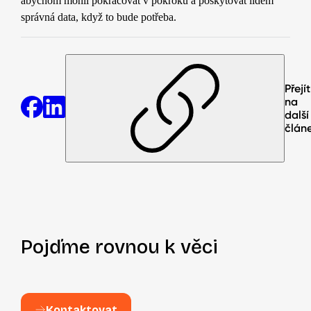
abychom mohli pokračovat v pokroku a poskytovat lidem
správná data, když to bude potřeba.
Přejít
na
další
člán
Pojďme rovnou k věci
Kontaktovat