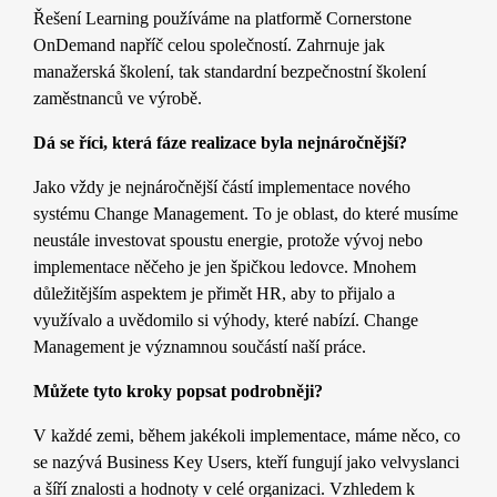
Řešení Learning používáme na platformě Cornerstone
OnDemand napříč celou společností. Zahrnuje jak
manažerská školení, tak standardní bezpečnostní školení
zaměstnanců ve výrobě.
Dá se říci, která fáze realizace byla nejnáročnější?
Jako vždy je nejnáročnější částí implementace nového
systému Change Management. To je oblast, do které musíme
neustále investovat spoustu energie, protože vývoj nebo
implementace něčeho je jen špičkou ledovce. Mnohem
důležitějším aspektem je přimět HR, aby to přijalo a
využívalo a uvědomilo si výhody, které nabízí. Change
Management je významnou součástí naší práce.
Můžete tyto kroky popsat podrobněji?
V každé zemi, během jakékoli implementace, máme něco, co
se nazývá Business Key Users, kteří fungují jako velvyslanci
a šíří znalosti a hodnoty v celé organizaci. Vzhledem k