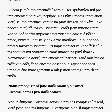
připravit?
Klíčem je mít implementační zdroje. Bez správných lidí pro
implementaci to nikdy nepůjde. Náš tým Process Innovation,
který se implementaci věnuje na plný úvazek, se ukázal jako
neocenitelný při rozvoji systému. Viděl jsem mnoho firem,
kde se lidé snažili implementaci zvládat vedle své běžné
práce, vytvářeli neustálý tlak a znesnadňovali dlouhodobou
práci v takovém systému. Při implementaci velkého řešení je
rozhodující mít vyhrazené zaměstnance na plný úvazek.
Nezbytností je dobrý implementační partner. Také musíme od
začátku vědět, čeho chceme dosáhnout, zajistit podporu
vrcholového managementu a mít jasnou strategii pro řízení
změn.
Plánujete využít nějaké další moduly v rámci
SuccessFactors pro další oblasti?
Ano, plánujeme. SuccessFactors je pro nás komplexní řešení,
které postupně rozšiřujeme. Uvažujeme o další implementaci