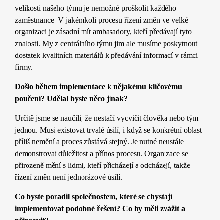
velikosti našeho týmu je nemožné proškolit každého
zaměstnance. V jakémkoli procesu řízení změn ve velké
organizaci je zásadní mít ambasadory, kteří předávají tyto
znalosti. My z centrálního týmu jim ale musíme poskytnout
dostatek kvalitních materiálů k předávání informací v rámci
firmy.
Došlo během implementace k nějakému klíčovému
poučení? Udělal byste něco jinak?
Určitě jsme se naučili, že nestačí vycvičit člověka nebo tým
jednou. Musí existovat trvalé úsilí, i když se konkrétní oblast
příliš nemění a proces zůstává stejný. Je nutné neustále
demonstrovat důležitost a přínos procesu. Organizace se
přirozeně mění s lidmi, kteří přicházejí a odcházejí, takže
řízení změn není jednorázové úsilí.
Co byste poradil společnostem, které se chystají
implementovat podobné řešení? Co by měli zvážit a