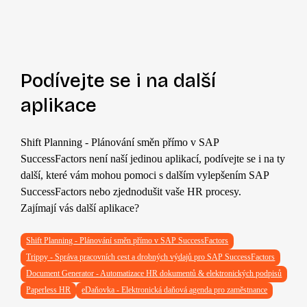
Podívejte se i na další
aplikace
Shift Planning - Plánování směn přímo v SAP
SuccessFactors není naší jedinou aplikací, podívejte se i na ty
další, které vám mohou pomoci s dalším vylepšením SAP
SuccessFactors nebo zjednodušit vaše HR procesy.
Zajímají vás další aplikace?
Shift Planning - Plánování směn přímo v SAP SuccessFactors
Trippy - Správa pracovních cest a drobných výdajů pro SAP SuccessFactors
Document Generator - Automatizace HR dokumentů & elektronických podpisů
Paperless HR
eDaňovka - Elektronická daňová agenda pro zaměstnance