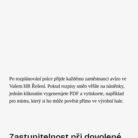
Po rozplánování práce přijde každému zaměstnanci avízo v
e
Vašem HR Řešení
. Pokud rozpisy směn věšíte na nástěnky,
jedním kliknutím vygenerujete PDF a vytisknete, například
pro mistra, který si ho může pověsit přímo ve výrobní hale.
Zastupitelnost
při dovolené