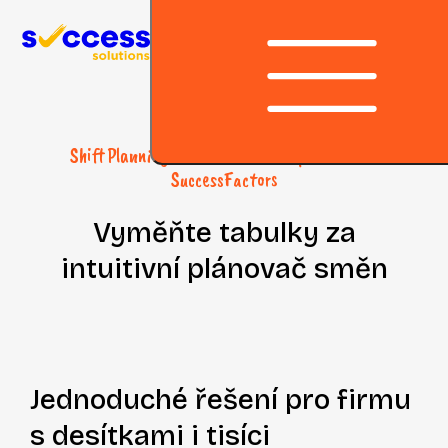
Přeskočit na obsah
Shift Planning - Plánování směn přímo v SAP
SuccessFactors
Vyměňte tabulky za
intuitivní plánovač směn
Jednoduché
řešení pro firmu
s desítkami i tisíci